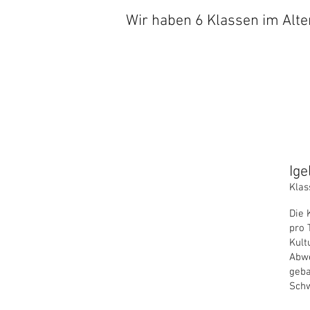
Wir haben 6 Klassen im Alter
Ig
Klas
Die 
pro 
Kult
Abwe
geba
Schw