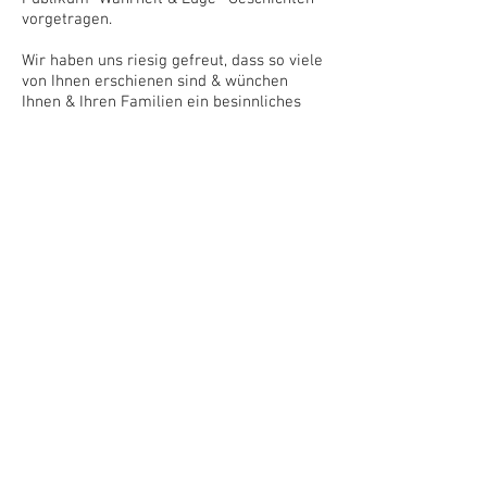
vorgetragen.
Wir haben uns riesig gefreut, dass so viele
von Ihnen erschienen sind & wünchen
Ihnen & Ihren Familien ein besinnliches
Weihnachtsfest und einen guten Rutsch ins
neue Jahr.
© 2026 Deutsche Samstagsschule
Cambridge - German Saturday School
Cambridge C.I.C. (
Company number
08846916
). Proudly created with
Wix.com