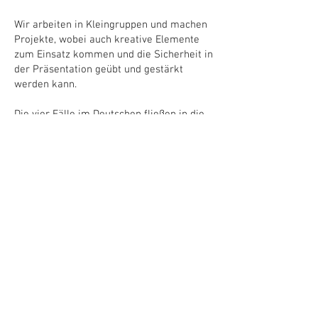
Wir arbeiten in Kleingruppen und machen
Projekte, wobei auch kreative Elemente
zum Einsatz kommen und die Sicherheit in
der Präsentation geübt und gestärkt
werden kann.
Die vier Fälle im Deutschen fließen in die
unterschiedlichsten Grammatikthemen
mit ein: So besprechen wir die Deklination
von Nomen mit unbestimmten und
bestimmten Artikeln, Possessivpronomina,
Präpositionen und Adjektivendungen, aber
befassen uns auch mit Konjunktionen und
Verbkonjugationen in verschiedenen
Vergangenheitszeitformen.
Stand
Herbst 2025